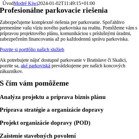
Úvod
Modré Kiwi
2024-01-02T11:49:15+01:00
Profesionálne parkovacie riešenia
Zabezpečujeme komplexné riešenia pre parkovanie. Spoľahlivo
premeníme vašu víziu nového parkoviska na realitu. Pomôžeme vám s
prípravou projektového plánu, komunikáciou s príslušnými úradmi,
zabezpečením financovania až po každodennú správu parkoviska.
Pozrite si portfólio našich služieb
Ak potrebujete nájsť dostupné parkovanie v Bratislave či Skalici,
pozrite sa,
aké parkoviská
prevádzkujeme pre našich koncových
zákazníkov.
S čím vám pomôžeme
Analýza projektu a príprava biznis plánu
Príprava stratégie a organizácie dopravy
Projekt organizácie dopravy (POD)
Zaistenie stavebných povolení