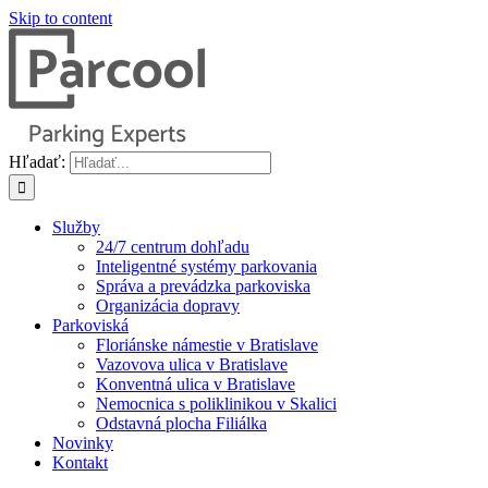
Skip to content
Hľadať:
Služby
24/7 centrum dohľadu
Inteligentné systémy parkovania
Správa a prevádzka parkoviska
Organizácia dopravy
Parkoviská
Floriánske námestie v Bratislave
Vazovova ulica v Bratislave
Konventná ulica v Bratislave
Nemocnica s poliklinikou v Skalici
Odstavná plocha Filiálka
Novinky
Kontakt