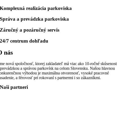
Komplexná realizácia parkoviska
Správa a prevádzka parkoviska
Záručný a pozáručný servis
24/7 centrum dohľadu
O nás
me nová spoločnosť, ktorej zakladateľ má viac ako 10-ročné skúsenost
 prevádzkou a správou parkovísk na celom Slovensku. Našou hlavnou
onkurenčnou výhodou je maximálna otvorenosť, vysoké pracovné
asadenie, a férovosť pri rokovaní s partnermi i so zákazníkmi.
Naši partneri