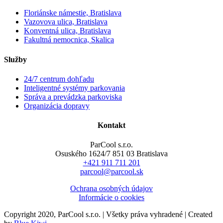
Floriánske námestie, Bratislava
Vazovova ulica, Bratislava
Konventná ulica, Bratislava
Fakultná nemocnica, Skalica
Služby
24/7 centrum dohľadu
Inteligentné systémy parkovania
Správa a prevádzka parkoviska
Organizácia dopravy
Kontakt
ParCool s.r.o.
Osuského 1624/7 851 03 Bratislava
+421 911 711 201
parcool@parcool.sk
Ochrana osobných údajov
Informácie o cookies
Copyright 2020, ParCool s.r.o. | Všetky práva vyhradené | Created