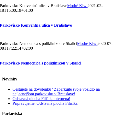
Parkovisko Konventná ulica v Bratislave
Modré Kiwi
2021-02-
18T15:00:19+01:00
Parkovisko Konventná ulica v Bratislave
Parkovisko Nemocnica s poliklinikou v Skalici
Modré Kiwi
2020-07-
08T17:22:14+02:00
Parkovisko Nemocnica s poliklinikou v Skalici
Novinky
Cestujete na dovolenku? Zaparkujte svoje vozidlo na
najlacnejšom parkovisku v Bratislave!
Odstavná plocha Filiálka otvorená!
Pripravujeme: Odstavná plocha Filiálka
Parkoviská